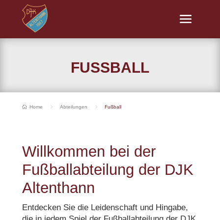
FUSSBALL
5
5
Home
Abteilungen
Fußball

Willkommen bei der
Fußballabteilung der DJK
Altenthann
Entdecken Sie die Leidenschaft und Hingabe,
die in jedem Spiel der Fußballabteilung der DJK